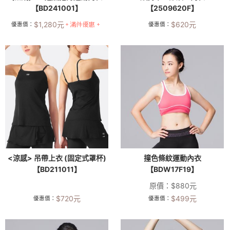
【BD241001】
【2509620F】
$
1,280
元
$
620
元
優惠價：
優惠價：
<涼感> 吊帶上衣 (固定式罩杯)
撞色條紋運動內衣
【BD211011】
【BDW17F19】
原價：
$
880
元
$
720
元
$
499
元
優惠價：
優惠價：