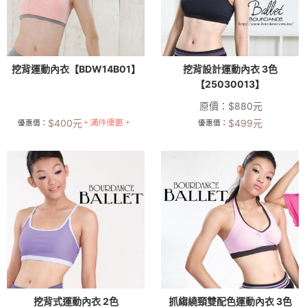
挖背運動內衣【BDW14B01】
挖背設計運動內衣 3色
【25030013】
原價：
$
880
元
$
400
元
$
499
元
優惠價：
優惠價：
挖背式運動內衣 2色
抓縐繞頸雙配色運動內衣 3色