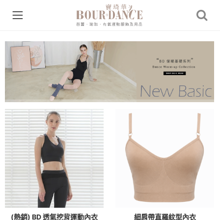
(熱銷) BD 透氣挖背運動內衣
細肩帶直羅紋型內衣