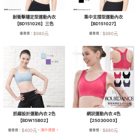
耐衝擊穩定型運動內衣
集中支撐型運動內衣
【BD151026】三色
【BD151027】
$
980
元
$
980
元
優惠價：
優惠價：
抓縐設計運動內衣 2色
網狀運動內衣 4色
【BDW15B02】
【25030003】
$
400
元
$
880
元
優惠價：
優惠價：