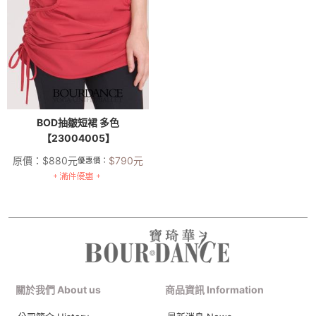
BOD抽皺短裙 多色
【23004005】
原價：
$
880
元
$
790
元
優惠價：
關於我們 About us
商品資訊 Information