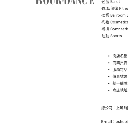
‧
芭蕾 Ballet
‧
瑜珈
/
韻律 Fitne
‧
國標 Ballroom 
‧
彩妝 Cosmetic
‧
體操 Gymnasti
‧
運動 Sports
商店名稱
商業負責
服務電話
傳真號碼：
統一編號：
商店地址
總公司：上班時間 週
E-mail：eshop