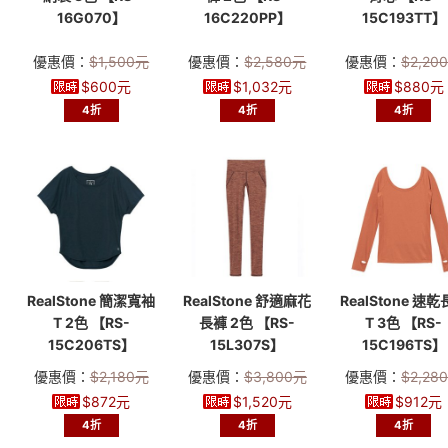
16G070】
16C220PP】
15C193TT】
優惠價：
$
1,500
元
優惠價：
$
2,580
元
優惠價：
$
2,20
$
600
元
$
1,032
元
$
880
元
4折
4折
4折
RealStone 簡潔寬袖
RealStone 舒適麻花
RealStone 速
T 2色 【RS-
長褲 2色 【RS-
T 3色 【RS-
15C206TS】
15L307S】
15C196TS】
優惠價：
$
2,180
元
優惠價：
$
3,800
元
優惠價：
$
2,28
$
872
元
$
1,520
元
$
912
元
4折
4折
4折