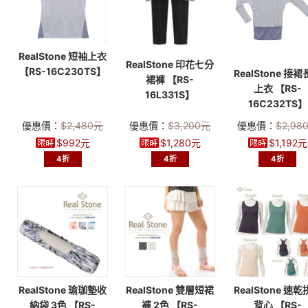
RealStone 短袖上衣
RealStone 印花七分
【RS-16C230TS】
RealStone 接
裙褲 【RS-
上衣 【RS-
16L331S】
16C232TS】
優惠價：
$
2,480
元
優惠價：
$
3,200
元
優惠價：
$
2,98
$
992
元
$
1,280
元
$
1,192
元
4折
4折
4折
RealStone 瑜珈墊收
RealStone 雙層短裙
RealStone 速
納袋 3色 【RS-
褲 2色 【RS-
背心 【RS-