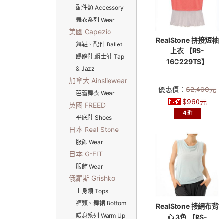
配件類 Accessory
舞衣系列 Wear
美國 Capezio
RealStone 拼接短袖
舞鞋、配件 Ballet
上衣 【RS-
踢踏鞋.爵士鞋 Tap
16C229TS】
& Jazz
加拿大 Ainsliewear
優惠價：
$
2,400
元
芭蕾舞衣 Wear
$
960
元
英國 FREED
4折
平底鞋 Shoes
日本 Real Stone
服飾 Wear
日本 G-FIT
服飾 Wear
俄羅斯 Grishko
上身類 Tops
褲類、舞裙 Bottom
RealStone 接網布背
暖身系列 Warm Up
心 3色 【RS-