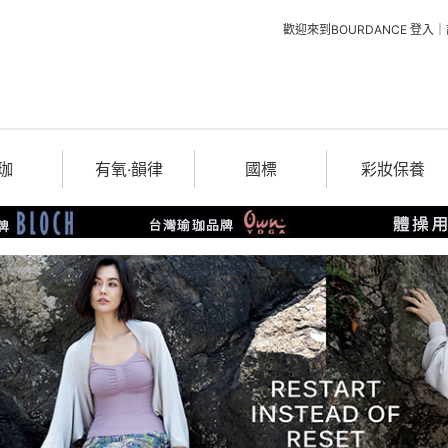
歡迎來到BOURDANCE
登入
｜
珈
有氧‧韻律
國標
彩妝保養