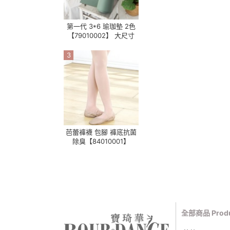
第一代 3*6 瑜珈墊 2色
【79010002】 大尺寸
3
芭蕾褲襪 包腳 褲底抗菌
除臭【84010001】
全部商品 Produ