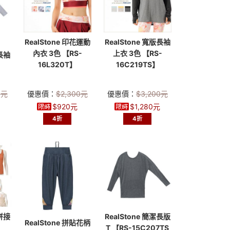
RealStone 印花運動
RealStone 寬版長袖
內衣 3色 【RS-
上衣 3色 【RS-
裙長袖
16L320T】
16C219TS】
0
元
優惠價：
$
2,300
元
優惠價：
$
3,200
元
$
920
元
$
1,280
元
4折
4折
乾拼接
RealStone 簡潔長版
RealStone 拼貼花柄
T 【RS-15C207TS