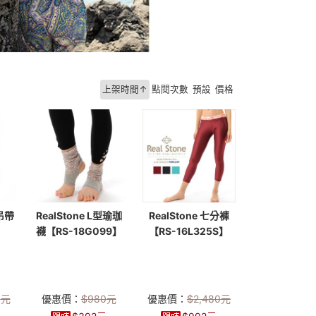
上架時間↑
點閱次數
預設
價格
型吊帶
RealStone L型瑜珈
RealStone 七分褲
襪【RS-18G099】
【RS-16L325S】
0
元
優惠價：
$
980
元
優惠價：
$
2,480
元