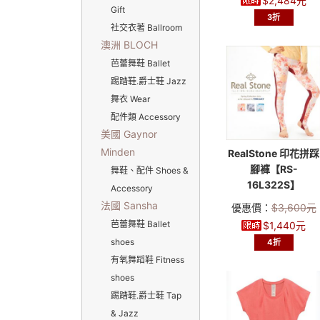
$
2,484
元
Gift
3折
社交衣著 Ballroom
澳洲 BLOCH
芭蕾舞鞋 Ballet
踢踏鞋.爵士鞋 Jazz
舞衣 Wear
配件類 Accessory
美國 Gaynor
Minden
RealStone 印花拼踩
腳褲【RS-
舞鞋、配件 Shoes &
16L322S】
Accessory
法國 Sansha
優惠價：
$
3,600
元
芭蕾舞鞋 Ballet
$
1,440
元
shoes
4折
有氧舞蹈鞋 Fitness
shoes
踢踏鞋.爵士鞋 Tap
& Jazz