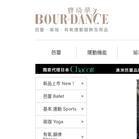
芭蕾
運動機能
瑜
新品上市 New！
芭蕾 Ballet
基本.運動 Sports
瑜珈 Yoga
有氧.韻律