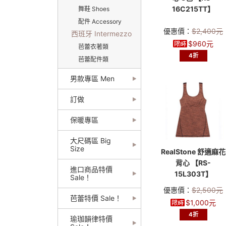
16C215TT】
舞鞋 Shoes
配件 Accessory
優惠價：
$
2,400
元
西班牙 Intermezzo
$
960
元
芭蕾衣著類
4折
芭蕾配件類
男款專區 Men
訂做
保暖專區
大尺碼區 Big
Size
RealStone 舒適麻花
背心 【RS-
進口商品特價
15L303T】
Sale！
優惠價：
$
2,500
元
芭蕾特價 Sale！
$
1,000
元
4折
瑜珈韻律特價