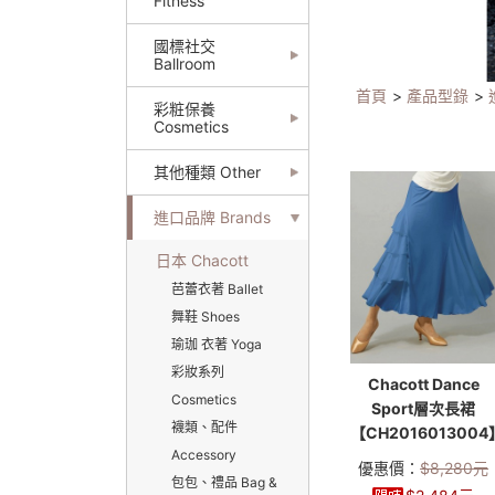
Fitness
國標社交
Ballroom
首頁
>
產品型錄
>
彩粧保養
Cosmetics
其他種類 Other
進口品牌 Brands
日本 Chacott
芭蕾衣著 Ballet
舞鞋 Shoes
瑜珈 衣著 Yoga
彩妝系列
Chacott Dance
Cosmetics
Sport層次長裙
襪類、配件
【CH2016013004
Accessory
優惠價：
$
8,280
元
包包、禮品 Bag &