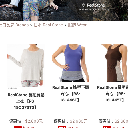
進口品牌 Brands
>
日本 Real Stone
>
服飾 Wear
RealStone 造型下擺
RealStone 造
背心 【RS-
背心 【RS-
RealStone 長袖寬鬆
18L446T】
18L445T】
上衣 【RS-
19C376TS】
】
優惠價：
$
2,800
元
優惠價：
$
2,680
元
優惠價：
$
2,68