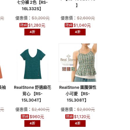
七分褲 2色【RS-
】
16L332S】
0
元
優惠價：
$
3,200
元
優惠價：
$
2,600
元
$
1,280
元
$
1,040
元
4折
4折
乾長袖
RealStone 舒適麻花
RealStone 圖騰彈性
背心 【RS-
小可愛 【RS-
15L304T】
15L308T】
0
元
優惠價：
$
2,400
元
優惠價：
$
2,800
元
$
960
元
$
1,120
元
4折
4折