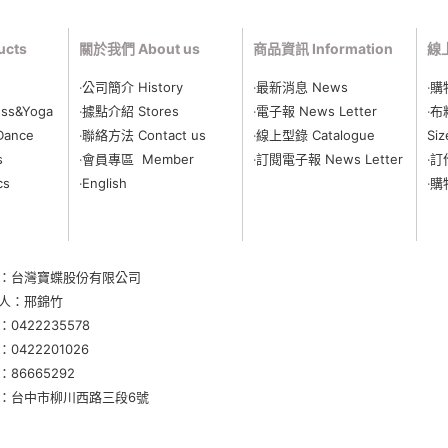
cts
關於我們 About us
商品資訊 Information
線上
‧公司簡介 History
‧最新消息 News
‧購
ss&Yoga
‧據點介紹 Stores
‧電子報 News Letter
‧布
Dance
‧聯絡方法 Contact us
‧線上型錄 Catalogue
Siz
s
‧會員專區 Member
‧
訂閱電子報 News Letter
‧訂
cs
‧English
‧購
：台灣寶蝶股份有限公司
人：邢錦竹
：
0422235578
0422201026
86665292
：
台中市柳川西路三段6號