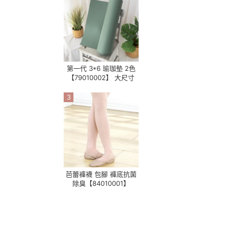
第一代 3*6 瑜珈墊 2色
【79010002】 大尺寸
3
芭蕾褲襪 包腳 褲底抗菌
除臭【84010001】