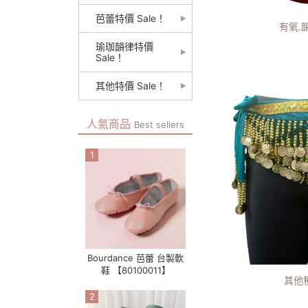
芭蕾特價 Sale！
有氧.韻
瑜珈韻律特價
Sale！
其他特價 Sale！
人氣商品
Best sellers
1
Bourdance 芭蕾 台製軟
鞋 【80100011】
其他種
2