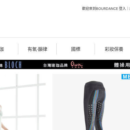
歡迎來到BOURDANCE
登入
｜
珈
有氧‧韻律
國標
彩妝保養