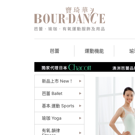
芭蕾
運動機能
瑜
新品上市 New！
芭蕾 Ballet
基本.運動 Sports
瑜珈 Yoga
有氧.韻律