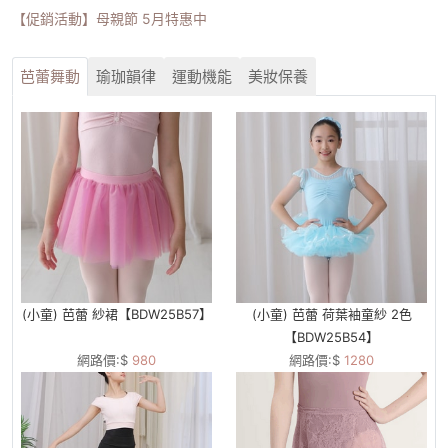
【促銷活動】母親節 5月特惠中
芭蕾舞動
瑜珈韻律
運動機能
美妝保養
(小童) 芭蕾 紗裙【BDW25B57】
(小童) 芭蕾 荷葉袖童紗 2色
【BDW25B54】
網路價:$
980
網路價:$
1280