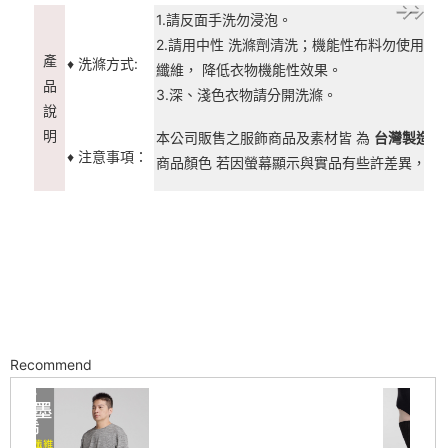
1.請反面手洗勿浸泡。
2.請用中性 洗滌劑清洗；機能性布料勿使用柔
產
♦ 洗滌方式:
纖維， 降低衣物機能性效果。
品
3.深、淺色衣物請分開洗滌。
說
明
本公司販售之服飾商品及素材皆 為
台灣製造 M
♦ 注意事項：
商品顏色 若因螢幕顯示與實品有些許差異，顏
Recommend