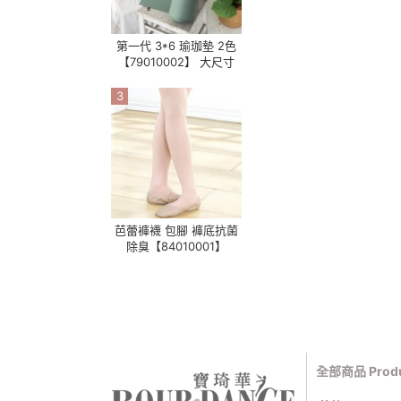
第一代 3*6 瑜珈墊 2色
【79010002】 大尺寸
3
芭蕾褲襪 包腳 褲底抗菌
除臭【84010001】
全部商品 Produ