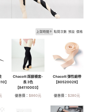
上架時間↑
點閱次數
預設
價格
梳
Chacott 踩腳襪套-
Chacott 彈性緞帶
110】
長 3色
【80520029】
【84110003】
元
優惠價：
$
860
元
優惠價：
$
280
元