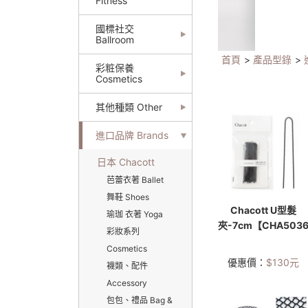
Fitness
國標社交
Ballroom
首頁
>
產品型錄
>
彩粧保養
Cosmetics
其他種類 Other
進口品牌 Brands
日本 Chacott
芭蕾衣著 Ballet
舞鞋 Shoes
Chacott U型髮
瑜珈 衣著 Yoga
夾-7cm【CHA5036
彩妝系列
Cosmetics
優惠價：
$
130
元
襪類、配件
Accessory
包包、禮品 Bag &