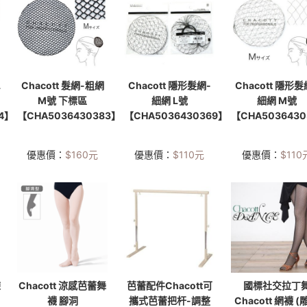
L
Chacott 髮網-粗網
Chacott 隱形髮網-
Chacott 隱形髮
M號 下標區
細網 L號
細網 M號
4】
【CHA5036430383】
【CHA5036430369】
【CHA503643
優惠價：
$
160
元
優惠價：
$
110
元
優惠價：
$
110
練
Chacott 涼感芭蕾舞
芭蕾配件Chacott可
國標社交拉丁
襪 腳洞
攜式芭蕾把杆-調整
Chacott 網襪 (