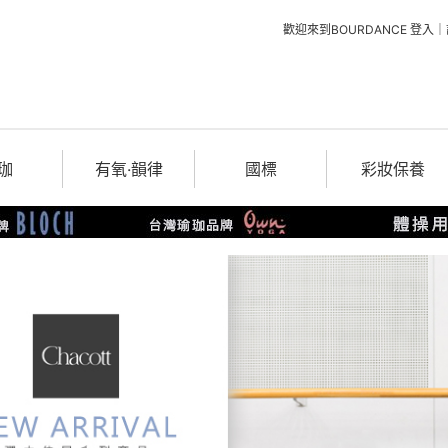
歡迎來到BOURDANCE
登入
｜
珈
有氧‧韻律
國標
彩妝保養