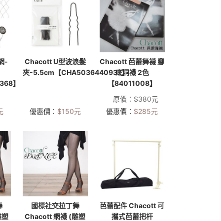
網-
Chacott U型波浪髮
Chacott 芭蕾舞襪 腳
夾-5.5cm【CHA5036440937】
底洞襪 2色
0368】
【84011008】
原價：
$
380
元
元
優惠價：
$
150
元
優惠價：
$
285
元
舞
國標社交拉丁舞
芭蕾配件 Chacott 可
雕塑
Chacott 網襪 (雕塑
攜式芭蕾把杆