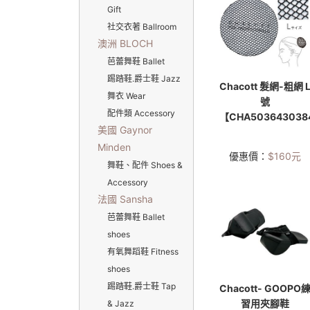
Gift
社交衣著 Ballroom
澳洲 BLOCH
芭蕾舞鞋 Ballet
踢踏鞋.爵士鞋 Jazz
Chacott 髮網-粗網 
舞衣 Wear
號
配件類 Accessory
【CHA503643038
美國 Gaynor
Minden
優惠價：
$
160
元
舞鞋、配件 Shoes &
Accessory
法國 Sansha
芭蕾舞鞋 Ballet
shoes
有氧舞蹈鞋 Fitness
shoes
踢踏鞋.爵士鞋 Tap
Chacott- GOOPO
習用夾腳鞋
& Jazz