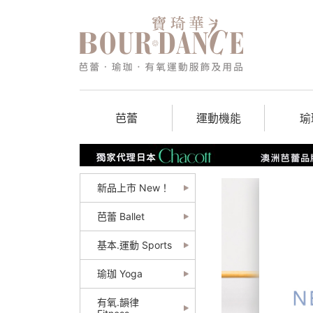
芭蕾
運動機能
瑜
新品上市 New！
芭蕾 Ballet
基本.運動 Sports
瑜珈 Yoga
有氧.韻律