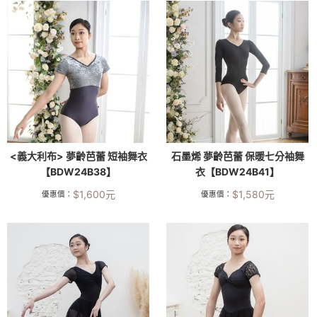
<義大利布> 夢齡芭蕾 短袖舞衣
石墨烯 夢齡芭蕾 保暖七分袖舞
【BDW24B38】
衣【BDW24B41】
$
1,600
元
$
1,580
元
優惠價：
優惠價：