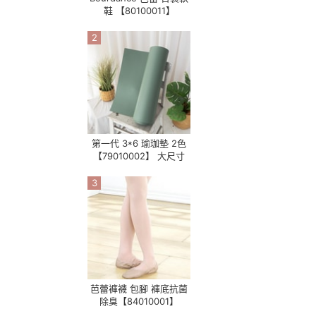
鞋 【80100011】
2
第一代 3*6 瑜珈墊 2色
【79010002】 大尺寸
3
芭蕾褲襪 包腳 褲底抗菌
除臭【84010001】