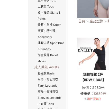
童紗舞衣 Tutu
上衣類 Tops
裙、褲類 Skirts &
Pants
首頁
>
產品型錄
>
外套、罩衫 Outer
襪類、配件類
Accessory
運動內著 Sport Bras
& Panties
兒童軟鞋 Ballet
shoes
成人芭蕾 Adults
基礎款 Basic
短袖舞衣 2色
吊帶、背心舞衣
【BDW11B08】
Tank Leotards
原價：
$
980
元
短袖、長袖舞衣
優惠價：
$
680
元
Sleeves Leotards
上衣類 Tops