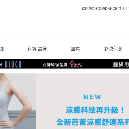
歡迎來到BOURDANCE
登入
｜
珈
有氧‧韻律
國標
彩妝保養