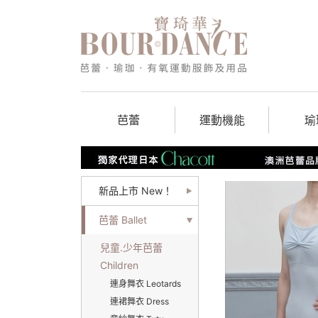
芭蕾
運動機能
瑜
新品上市 New！
芭蕾 Ballet
兒童.少年芭蕾
Children
連身舞衣 Leotards
連裙舞衣 Dress