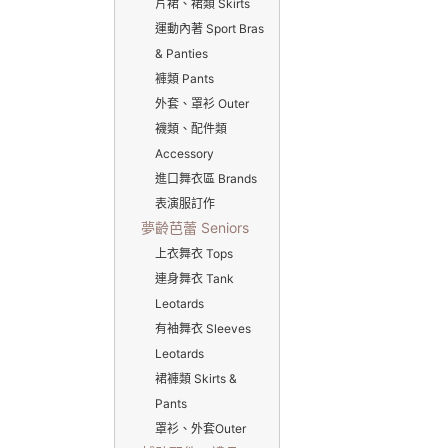
片裙、裙類 Skirts
運動內著 Sport Bras
& Panties
褲類 Pants
外套、罩衫 Outer
襪類、配件類
Accessory
進口舞衣區 Brands
表演服訂作
夢齡芭蕾 Seniors
上衣舞衣 Tops
連身舞衣 Tank
Leotards
有袖舞衣 Sleeves
Leotards
裙褲類 Skirts &
Pants
罩衫、外套Outer