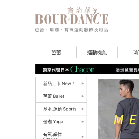
芭蕾
運動機能
瑜
新品上市 New！
芭蕾 Ballet
基本.運動 Sports
瑜珈 Yoga
有氧.韻律