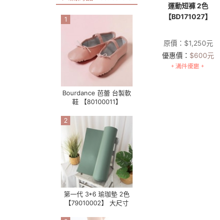
運動短褲 2色
【BD171027】
1
原價：
$
1,250
元
優惠價：
$
600
元
Bourdance 芭蕾 台製軟
鞋 【80100011】
2
第一代 3*6 瑜珈墊 2色
【79010002】 大尺寸