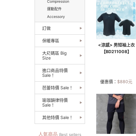
Compression
運動配件
Accessory
訂做
保暖專區
<涼感> 男短袖上衣
【BD211008】
大尺碼區 Big
Size
進口商品特價
Sale！
優惠價：
$
880
元
芭蕾特價 Sale！
瑜珈韻律特價
Sale！
其他特價 Sale！
人氣商品
Best sellers