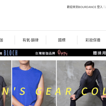
歡迎來到BOURDANCE
登入
｜
珈
有氧‧韻律
國標
彩妝保養