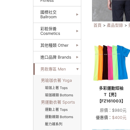
Fitness
國標社交
Ballroom
首頁
>
產品型錄
>
彩粧保養
Cosmetics
其他種類 Other
進口品牌 Brands
男款專區 Men
男瑜珈衣著 Yoga
多彩運動短袖
瑜珈上著 Tops
T【男】
瑜珈褲類 Bottoms
【FZ161003】
男運動衣著 Sports
運動上著 Tops
原價：
$
980
元
運動褲類 Bottoms
優惠價：
$
400
元
壓力褲系列