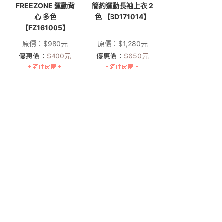
FREEZONE 運動背
簡約運動長袖上衣 2
心 多色
色 【BD171014】
【FZ161005】
原價：
$
980
元
原價：
$
1,280
元
優惠價：
$
400
元
優惠價：
$
650
元