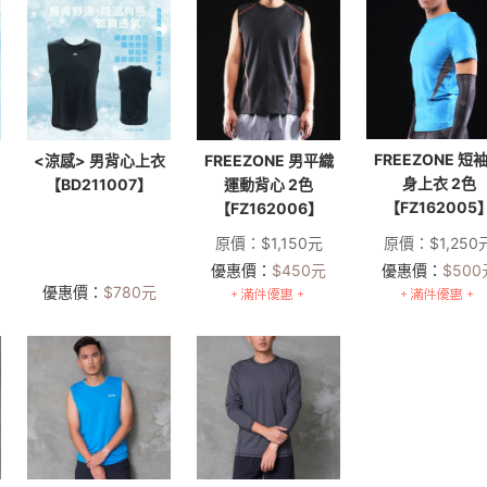
FREEZONE 短
<涼感> 男背心上衣
FREEZONE 男平織
身上衣 2色
【BD211007】
運動背心 2色
【FZ162005
【FZ162006】
原價：
$
1,150
元
原價：
$
1,250
優惠價：
$
450
元
優惠價：
$
500
優惠價：
$
780
元