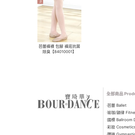
3
芭蕾褲襪 包腳 褲底抗菌
除臭【84010001】
全部商品 Produ
‧
芭蕾 Ballet
‧
瑜珈
/
韻律 Fitne
‧
國標 Ballroom 
‧
彩妝 Cosmetic
‧
體操 Gymnasti