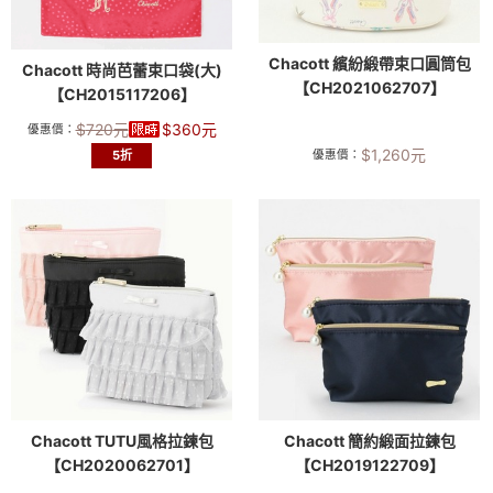
Chacott 繽紛緞帶束口圓筒包
Chacott 時尚芭蕾束口袋(大)
【CH2021062707】
【CH2015117206】
$
720
元
$
360
元
優惠價：
$
1,260
元
5折
優惠價：
Chacott TUTU風格拉鍊包
Chacott 簡約緞面拉鍊包
【CH2020062701】
【CH2019122709】