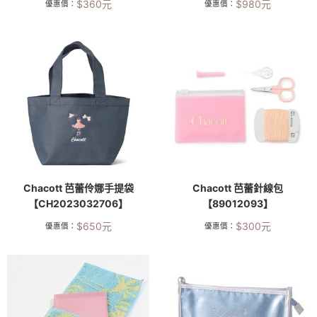
$
360
元
$
980
元
優惠價：
優惠價：
Chacott 芭蕾伶娜手提袋
Chacott 芭蕾針線包
【CH2023032706】
【89012093】
$
650
元
$
300
元
優惠價：
優惠價：