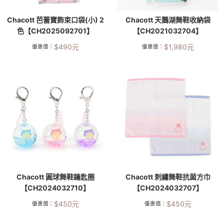
Chacott 芭蕾寶飾束口袋(小) 2
Chacott 天鵝湖舞鞋收納袋
色【CH2025092701】
【CH2021032704】
$
490
元
$
1,980
元
優惠價：
優惠價：
Chacott 圓球舞鞋鑰匙圈
Chacott 刺繡舞鞋抗菌方巾
【CH2024032710】
【CH2024032707】
$
450
元
$
450
元
優惠價：
優惠價：