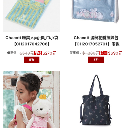
Chacott 睡美人兩用毛巾小袋
Chacott 漫舞花瓣拉鍊包
【CH2017042706】
【CH2017052701】兩色
$
540
元
$
270
元
$
1,380
元
$
690
元
優惠價：
優惠價：
5折
5折