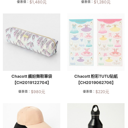
$
1,480
元
$
1,280
元
優惠價：
優惠價：
Chacott 繽紛舞鞋筆袋
Chacott 粉彩TUTU貼紙
【CH2019122704】
【CH2019062706】
$
980
元
$
220
元
優惠價：
優惠價：