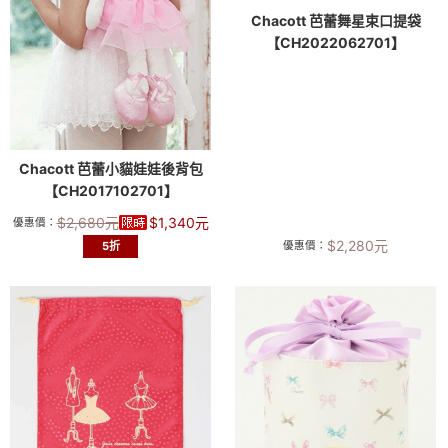
Chacott 芭蕾舞星束口提袋
【CH2022062701】
Chacott 芭蕾小貓娃娃後背包
【CH2017102701】
$
2,680
元
$
1,340
元
優惠價：
$
2,280
元
5折
優惠價：