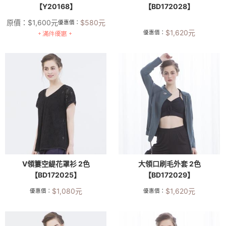
【Y20168】
【BD172028】
原價：
$
1,600
元
$
580
元
優惠價：
$
1,620
元
優惠價：
V領簍空緹花罩衫 2色
大領口刷毛外套 2色
【BD172025】
【BD172029】
$
1,080
元
$
1,620
元
優惠價：
優惠價：