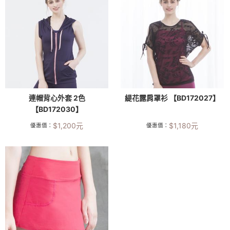
連帽背心外套 2色
緹花露肩罩衫 【BD172027】
【BD172030】
$
1,200
元
$
1,180
元
優惠價：
優惠價：