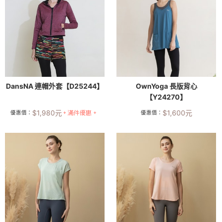
DansNA 連帽外套【D25244】
OwnYoga 長版背心
【Y24270】
$
1,980
元
$
1,600
元
優惠價：
優惠價：