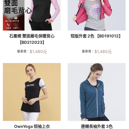
石墨烯 雙面磨毛保暖背心
短版外套 2色 【BD191012】
【BD212023】
$
1,480
元
$
1,480
元
優惠價：
優惠價：
OwnYoga 短袖上衣
連帽長袖外套 3色