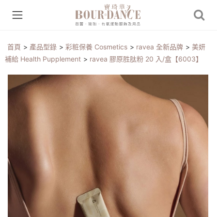
首頁
>
產品型錄
>
彩粧保養 Cosmetics
>
ravea 全新品牌
>
美妍
補給 Health Pupplement
>
ravea 膠原胜肽粉 20 入/盒【6003】