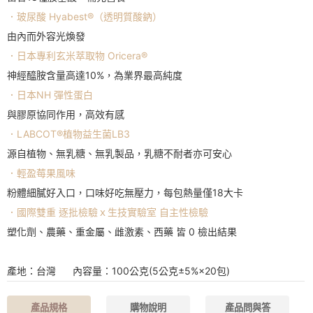
．玻尿酸 Hyabest®（透明質酸鈉）
由內而外容光煥發
．日本專利玄米萃取物 Oricera®
神經醯胺含量高達10%，為業界最高純度
．日本NH 彈性蛋白
與膠原協同作用，高效有感
．LABCOT®植物益生菌LB3
源自植物、無乳糖、無乳製品，乳糖不耐者亦可安心
．輕盈莓果風味
粉體細膩好入口，口味好吃無壓力，每包熱量僅18大卡
．國際雙重 逐批檢驗ｘ生技實驗室 自主性檢驗
塑化劑、農藥、重金屬、雌激素、西藥 皆 0 檢出結果
產地：台灣 內容量：100公克(5公克±5%×20包)
產品規格
購物說明
產品問與答