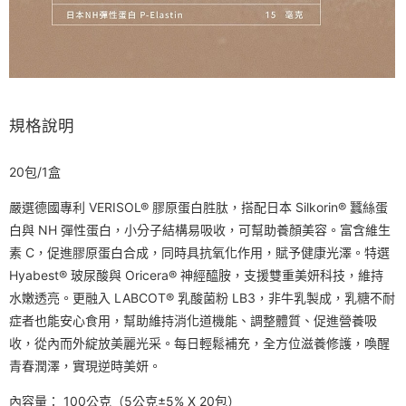
規格說明
20包/1盒
嚴選德國專利 VERISOL® 膠原蛋白胜肽，搭配日本 Silkorin® 蠶絲蛋
白與 NH 彈性蛋白，小分子結構易吸收，可幫助養顏美容。富含維生
素 C，促進膠原蛋白合成，同時具抗氧化作用，賦予健康光澤。特選
Hyabest® 玻尿酸與 Oricera® 神經醯胺，支援雙重美妍科技，維持
水嫩透亮。更融入 LABCOT® 乳酸菌粉 LB3，非牛乳製成，乳糖不耐
症者也能安心食用，幫助維持消化道機能、調整體質、促進營養吸
收，從內而外綻放美麗光采。每日輕鬆補充，全方位滋養修護，喚醒
青春潤澤，實現逆時美妍。
內容量： 100公克（5公克±5% X 20包）