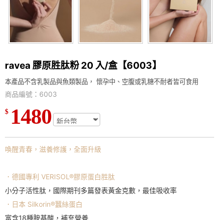
ravea 膠原胜肽粉 20 入/盒【6003】
本產品不含乳製品與魚類製品， 懷孕中、空腹或乳糖不耐者皆可食用
商品編號：6003
1480
$
喚醒青春，滋養修護，全面升級
．德國專利 VERISOL®膠原蛋白胜肽
小分子活性肽，國際期刊多篇發表黃金克數，最佳吸收率
．日本 Silkorin®蠶絲蛋白
富含18種胺基酸，補充營養