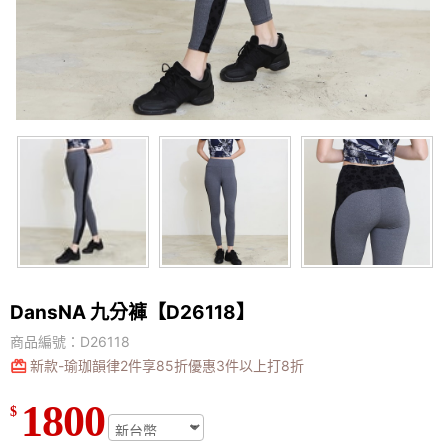
DansNA 九分褲【D26118】
商品編號：D26118
新款-瑜珈韻律2件享85折優惠3件以上打8折
1800
$